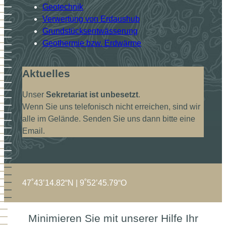
Geotechnik
Verwertung von Erdaushub
Grundstücksentwässerung
Geothermie bzw. Erdwärme
Aktuelles
Unser
Sekretariat ist unbesetzt
.
Wenn Sie uns telefonisch nicht erreichen, sind wir
alle im Gelände. Senden Sie uns dann bitte eine
Email.
47˚43’14.82“N | 9˚52’45.79“O
Minimieren Sie mit unserer Hilfe Ihr